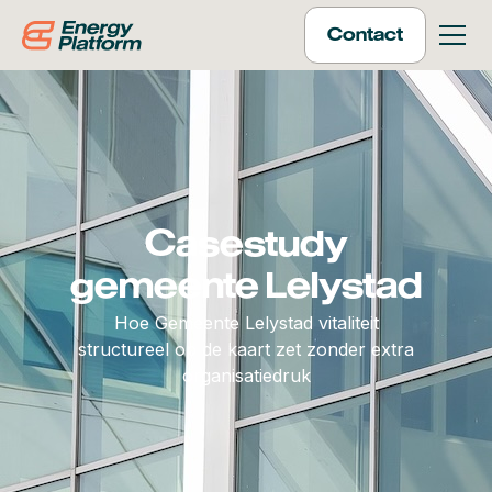
Contact
Casestudy
gemeente Lelystad
Hoe Gemeente Lelystad vitaliteit
structureel op de kaart zet zonder extra
organisatiedruk