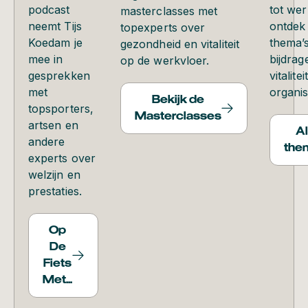
podcast
tot wer
masterclasses met
neemt Tijs
ontdek
topexperts over
Koedam je
thema’s
gezondheid en vitaliteit
mee in
bijdrag
op de werkvloer.
gesprekken
vitalite
met
organis
Bekijk de
topsporters,
Masterclasses
artsen en
Al
andere
the
experts over
welzijn en
prestaties.
Op
De
Fiets
Met...