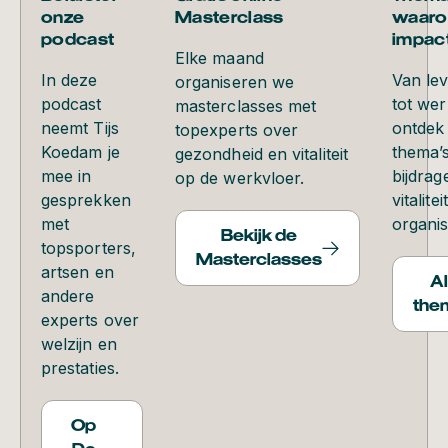
onze
Masterclass
waaro
podcast
impac
Elke maand
In deze
Van le
organiseren we
podcast
tot wer
masterclasses met
neemt Tijs
ontdek
topexperts over
Koedam je
thema’s
gezondheid en vitaliteit
mee in
bijdrag
op de werkvloer.
gesprekken
vitalite
met
organis
Bekijk de
topsporters,
Masterclasses
artsen en
Al
andere
the
experts over
welzijn en
prestaties.
Op