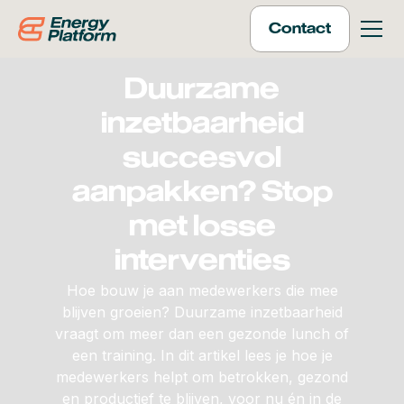
Contact
Duurzame
inzetbaarheid
succesvol
aanpakken? Stop
met losse
interventies
Hoe bouw je aan medewerkers die mee
blijven groeien? Duurzame inzetbaarheid
vraagt om meer dan een gezonde lunch of
een training. In dit artikel lees je hoe je
medewerkers helpt om betrokken, gezond
en productief te blijven, voor nu én in de