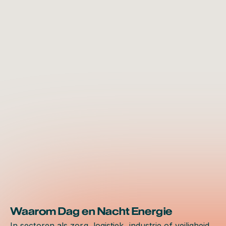
Waarom Dag en Nacht Energie
In sectoren als zorg, logistiek, industrie of veiligheid