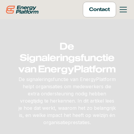
Contact
De
Signaleringsfunctie
van EnergyPlatform
De signaleringsfunctie van EnergyPlatform
helpt organisaties om medewerkers die
extra ondersteuning nodig hebben
vroegtijdig te herkennen. In dit artikel lees
je hoe dat werkt, waarom het zo belangrijk
is, en welke impact het heeft op welzijn én
organisatieprestaties.