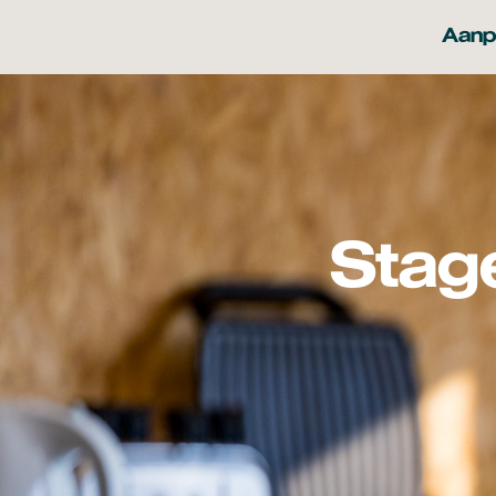
Aanp
Stag