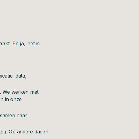
akt. En ja, het is
atie, data,
n. We werken met
n in onze
k samen naar
zig. Op andere dagen