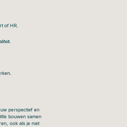
rt of HR.
iteit.
rken.
ouw perspectief en
en. We bouwen samen
en, ook als je niet