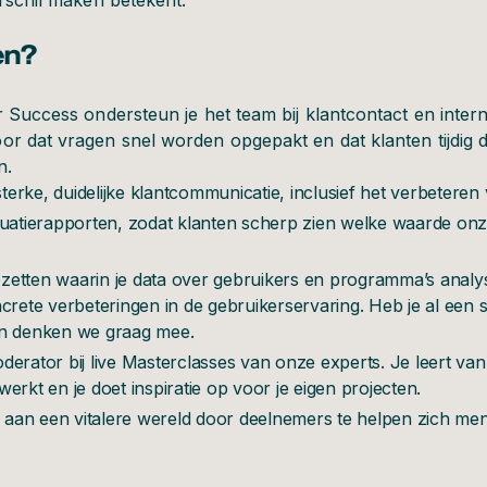
erschil maken betekent.
en?
 Success ondersteun je het team bij klantcontact en interne
r dat vragen snel worden opgepakt en dat klanten tijdig de
n.
rke, duidelijke klantcommunicatie, inclusief het verbeteren 
luatierapporten, zodat klanten scherp zien welke waarde onz
etten waarin je data over gebruikers en programma’s analyse
crete verbeteringen in de gebruikerservaring. Heb je al een s
an denken we graag mee.
erator bij live Masterclasses van onze experts. Je leert van 
erkt en je doet inspiratie op voor je eigen projecten.
n aan een vitalere wereld door deelnemers te helpen zich men