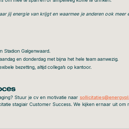
ega’s om mee te sparren of simpelweg koffie te drinken.
ar jij energie van krijgt en waarmee je anderen ook meer e
 in Stadion Galgenwaard.
aandag en donderdag met bijna het hele team aanwezig.
lexibele bezetting, altijd collega’s op kantoor.
roces
aging? Stuur je cv en motivatie naar
sollicitaties@energypl
citatie stagiair Customer Success. We kijken ernaar uit om 