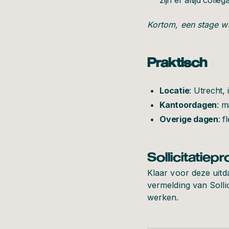
zijn er altijd coll
Kortom, een stage wa
Praktisch
Locatie
: Utrecht,
Kantoordagen
: m
Overige dagen
: f
Sollicitatiep
Klaar voor deze uitd
vermelding van Solli
werken.