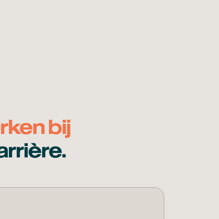
ken bij
rrière.