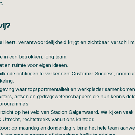
t.
ij?
l leert, verantwoordelijkheid krijgt en zichtbaar verschil ma
e in een betrokken, jong team.
t en ruimte voor eigen ideeën.
llende richtingen te verkennen: Customer Success, communic
eling.
geving waar topsportmentaliteit en werkplezier samenkome
rters, artsen en gedragswetenschappers die hun kennis dele
 programma’s.
itzicht op het veld van Stadion Galgenwaard. We kijken vaa
 Utrecht, rechtstreeks vanuit ons kantoor.
oor: op maandag en donderdag is bijna het hele team aanwe