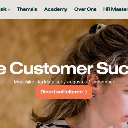
ak
Thema's
Academy
Over Ons
HR Master
e Customer Su
Mogelijke startdata: juli / augustus / september
Direct solliciteren