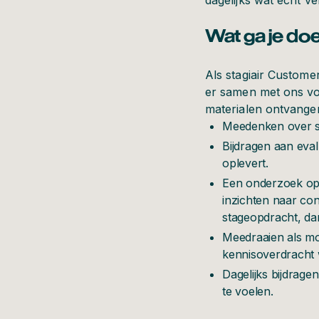
dagelijks wat echt v
Wat ga je do
Als stagiair Customer
er samen met ons voo
materialen ontvange
Meedenken over ste
Bijdragen aan eva
oplevert.
Een onderzoek opz
inzichten naar con
stageopdracht, d
Meedraaien als mod
kennisoverdracht w
Dagelijks bijdrage
te voelen.