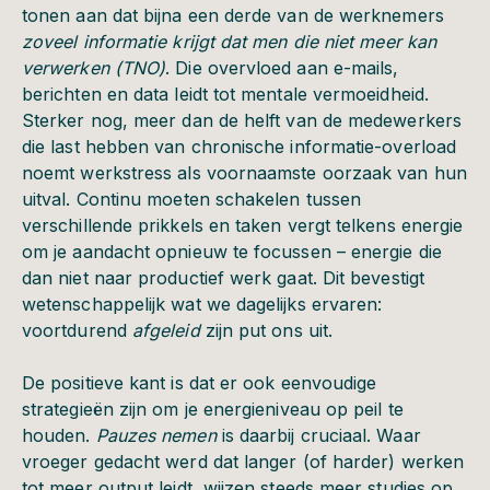
tonen aan dat bijna een derde van de werknemers
zoveel informatie krijgt dat men die niet meer kan
verwerken (TNO)
. Die overvloed aan e-mails,
berichten en data leidt tot mentale vermoeidheid.
Sterker nog, meer dan de helft van de medewerkers
die last hebben van chronische informatie-overload
noemt werkstress als voornaamste oorzaak van hun
uitval. Continu moeten schakelen tussen
verschillende prikkels en taken vergt telkens energie
om je aandacht opnieuw te focussen – energie die
dan niet naar productief werk gaat. Dit bevestigt
wetenschappelijk wat we dagelijks ervaren:
voortdurend
afgeleid
zijn put ons uit.
De positieve kant is dat er ook eenvoudige
strategieën zijn om je energieniveau op peil te
houden.
Pauzes nemen
is daarbij cruciaal. Waar
vroeger gedacht werd dat langer (of harder) werken
tot meer output leidt, wijzen steeds meer studies op