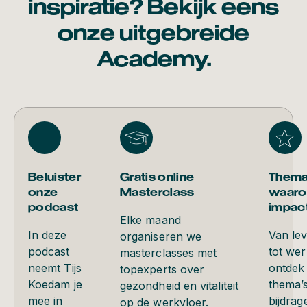
inspiratie? Bekijk eens
onze uitgebreide
Academy.
Beluister
Gratis online
Thema
onze
Masterclass
waaro
podcast
impac
Elke maand
In deze
Van le
organiseren we
podcast
tot wer
masterclasses met
neemt Tijs
ontdek
topexperts over
Koedam je
thema’s
gezondheid en vitaliteit
mee in
bijdrag
op de werkvloer.